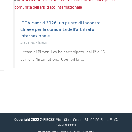
ICCA Madrid 2026: un punto di incontro
chiave per la comunità dell’arbitrato
internazionale
Apr 21, 2026
|
News
Il team di Pirozzi Lex ha partecipato, dal 12 al 15
aprile, all’International Council for...
Copyright 2022 © PIROZZI
Viale Giulio Cesare, 61 – 00192 Roma P.IVA
09945901008
•
•
Privacy Policy
Cookie Policy
Credits